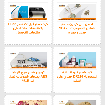
احصل على كوبون خصم
كود خصم فيل 22 مصر FE52
داماس للمجوهرات SEA25
بتخفيضات هائلة على
جديد وحصري
منتجات التجميل
كود خصم كيو آند آيه
كوبون خصم جوي للهدايا
السعودية DR116 حصري على
AES يمنحك خصومات تصل
العطور
إلى 15%