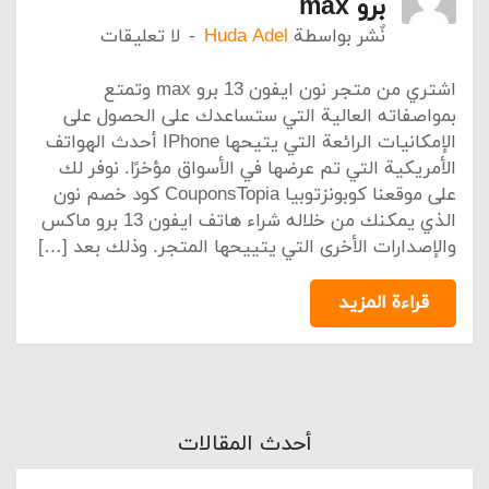
برو max
نٌشر بواسطة
Huda Adel
لا تعليقات
اشتري من متجر نون ايفون 13 برو max وتمتع
بمواصفاته العالية التي ستساعدك على الحصول على
الإمكانيات الرائعة التي يتيحها IPhone أحدث الهواتف
الأمريكية التي تم عرضها في الأسواق مؤخرًا. نوفر لك
على موقعنا كوبونزتوبيا CouponsTopia كود خصم نون
الذي يمكنك من خلاله شراء هاتف ايفون 13 برو ماكس
والإصدارات الأخرى التي يتييحها المتجر. وذلك بعد […]
قراءة المزيد
أحدث المقالات