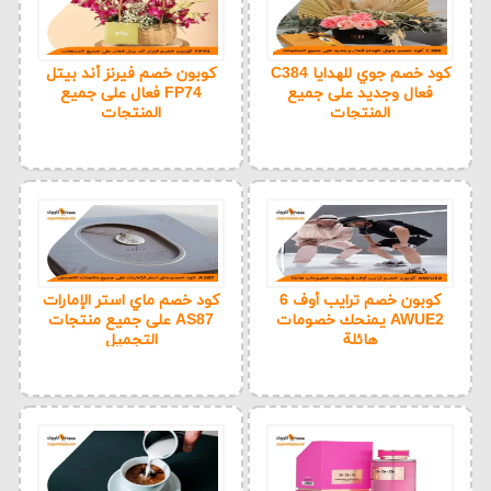
كود خصم جوي للهدايا C384
كوبون خصم فيرنز أند بيتل
فعال وجديد على جميع
FP74 فعال على جميع
المنتجات
المنتجات
كوبون خصم ترايب أوف 6
كود خصم ماي استر الإمارات
AWUE2 يمنحك خصومات
AS87 على جميع منتجات
هائلة
التجميل