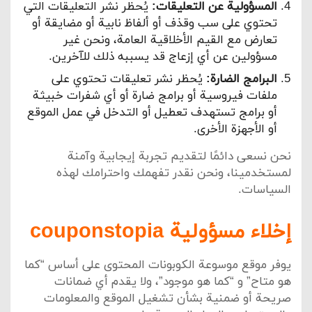
المسؤولية عن التعليقات:
يُحظر نشر التعليقات التي
تحتوي على سب وقذف أو ألفاظ نابية أو مضايقة أو
تعارض مع القيم الأخلاقية العامة، ونحن غير
مسؤولين عن أي إزعاج قد يسببه ذلك للآخرين.
البرامج الضارة:
يُحظر نشر تعليقات تحتوي على
ملفات فيروسية أو برامج ضارة أو أي شفرات خبيثة
أو برامج تستهدف تعطيل أو التدخل في عمل الموقع
أو الأجهزة الأخرى.
نحن نسعى دائمًا لتقديم تجربة إيجابية وآمنة
لمستخدمينا، ونحن نقدر تفهمك واحترامك لهذه
السياسات.
إخلاء مسؤولية couponstopia
يوفر موقع موسوعة الكوبونات المحتوى على أساس “كما
هو متاح” و “كما هو موجود”، ولا يقدم أي ضمانات
صريحة أو ضمنية بشأن تشغيل الموقع والمعلومات