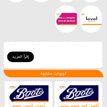
إقرأ المزيد
كوبونات مشابهة
أفضل كود خصم بوتس
أحدث كوبون خصم