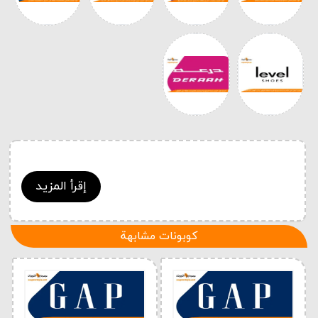
إقرأ المزيد
كوبونات مشابهة