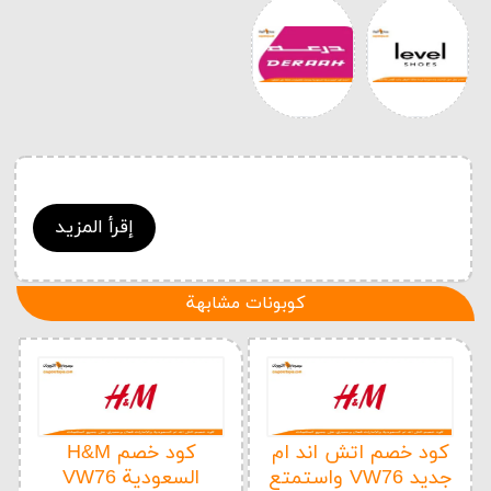
إقرأ المزيد
كوبونات مشابهة
كود خصم اتش اند ام
كود خصم H&M
جديد VW76 واستمتع
السعودية VW76