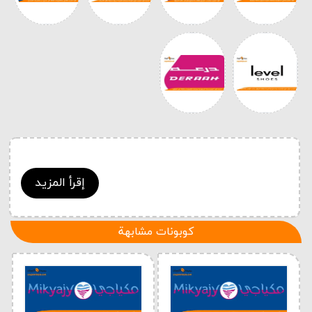
إقرأ المزيد
كوبونات مشابهة