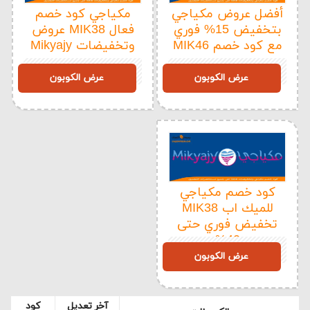
أفضل عروض مكياجي
مكياجي كود خصم
بتخفيض 15% فوري
فعال MIK38 عروض
مع كود خصم MIK46
وتخفيضات Mikyajy
MIK38
MIK46
عرض الكوبون
عرض الكوبون
كود خصم مكياجي
للميك اب MIK38
تخفيض فوري حتى
40%
MIK38
عرض الكوبون
آخر تعديل
كود