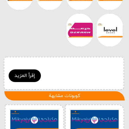
إقرأ المزيد
كوبونات مشابهة