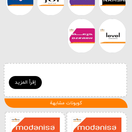
إقرأ المزيد
كوبونات مشابهة