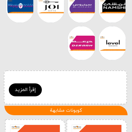
إقرأ المزيد
كوبونات مشابهة