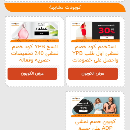
كوبونات مشابهة
استخدم كود خصم
انسخ YPB كود خصم
نمشي اول طلب YPB
نمشي 40٪ تخفيضات
واحصل على خصومات
حصرية وفعالة
حتى 90%
YPB
YPB
عرض الكوبون
عرض الكوبون
كوبون خصم نمشي
ADP على جميع