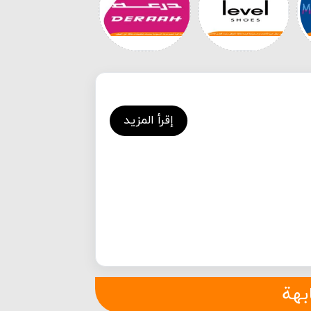
إقرأ المزيد
بهة