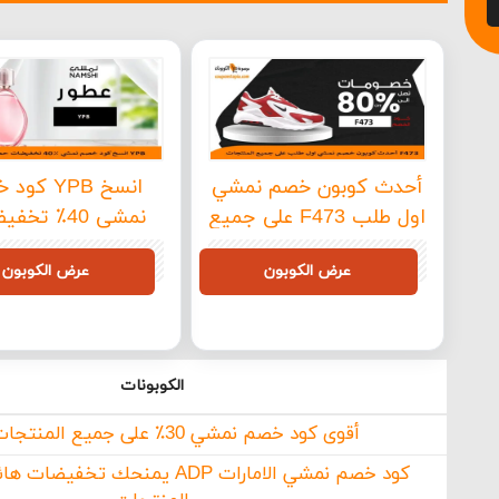
أحدث كوبون خصم نمشي
انسخ YPB ك
اول طلب F473 على جميع
نمشي 40٪ تخ
المنتجات
حصرية وفعالة
YPB
F473
عرض الكوبون
عرض الكوبون
الكوبونات
أقوى كود خصم نمشي 30٪ على جميع المنتجات F473
كود خصم نمشي الامارات ADP يمنحك تخ