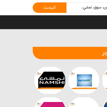
البحث
ر