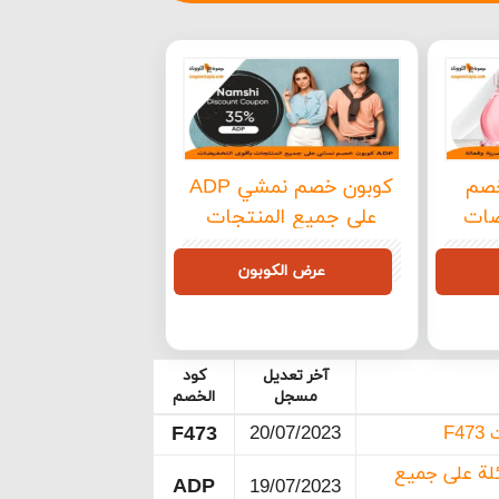
ود خصم
كوبون خصم نمشي ADP
فيضات
على جميع المنتجات
بأقوى التخفيضات
ADP
عرض الكوبون
آخر تعديل
كود
مسجل
الخصم
F473
20/07/2023
فيضات هائلة على جميع
ADP
19/07/2023