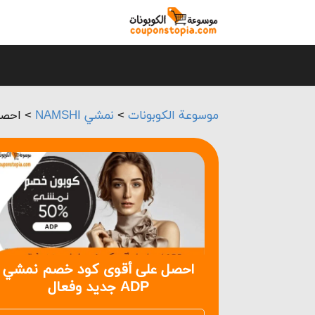
موسوعة الكوبونات
>
نمشي NAMSHI
>
احصل ع
احصل على أقوى كود خصم نمشي
ADP جديد وفعال