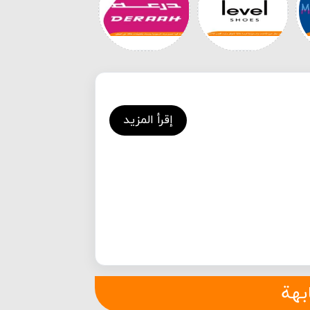
إقرأ المزيد
بهة