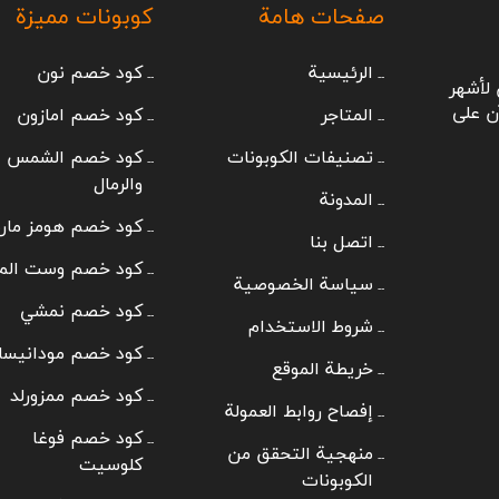
صفحات هامة
كوبونات مميزة
الرئيسية
كود خصم نون
لأشهر
ن على
المتاجر
كود خصم امازون
تصنيفات الكوبونات
كود خصم الشمس
والرمال
المدونة
كود خصم هومز مار
اتصل بنا
كود خصم وست الم
سياسة الخصوصية
كود خصم نمشي
شروط الاستخدام
كود خصم مودانيسا
خريطة الموقع
كود خصم ممزورلد
إفصاح روابط العمولة
كود خصم فوغا
منهجية التحقق من
كلوسيت
الكوبونات