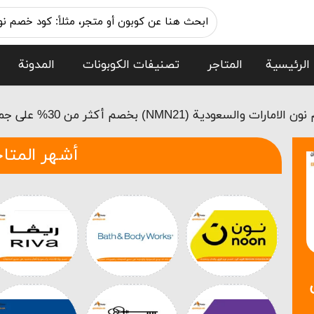
الرئيسية
المتاجر
تصنيفات الكوبونات
المدونة
ت والسعودية (NMN21) بخصم أكثر من 30% على جميع مشترياتك
أشهر المتاج
على