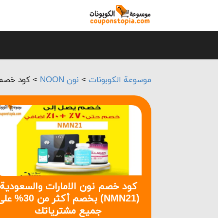
موسوعة الكوبونات
>
نون NOON
>
كود خصم نون الامارا
كود خصم نون الامارات والسعودية
(NMN21) بخصم أكثر من 30% 
جميع مشترياتك