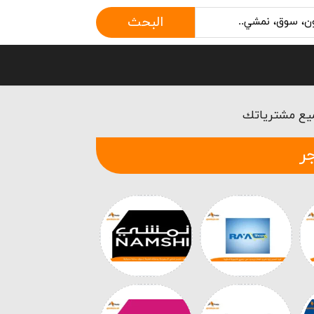
البحث
ر