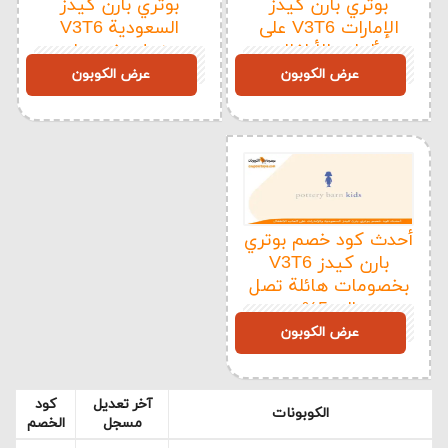
بوتري بارن كيدز
بوتري بارن كيدز
الإمارات V3T6 على
السعودية V3T6
ألعاب الأطفال
يمنحك خصومات
V3T6
V3T6
هائلة
عرض الكوبون
عرض الكوبون
أحدث كود خصم بوتري
بارن كيدز V3T6
بخصومات هائلة تصل
إلى 5%
V3T6
عرض الكوبون
آخر تعديل
كود
الكوبونات
مسجل
الخصم