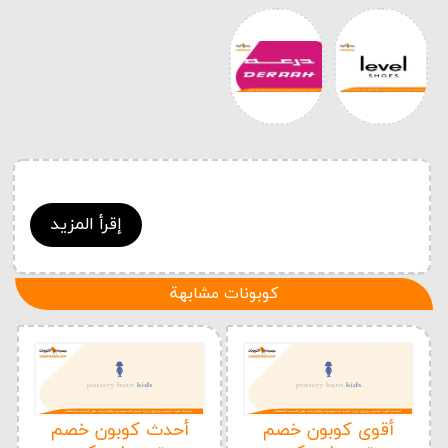
إقرأ المزيد
كوبونات مشابهة
أقوى كوبون خصم
أحدث كوبون خصم