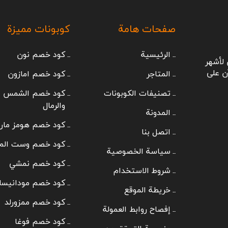
صفحات هامة
كوبونات مميزة
الرئيسية
كود خصم نون
لأشهر
ن على
المتاجر
كود خصم امازون
تصنيفات الكوبونات
كود خصم الشمس
والرمال
المدونة
كود خصم هومز مار
اتصل بنا
كود خصم وست الم
سياسة الخصوصية
كود خصم نمشي
شروط الاستخدام
كود خصم مودانيسا
خريطة الموقع
كود خصم ممزورلد
إفصاح روابط العمولة
كود خصم فوغا