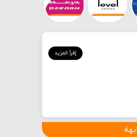
إقرأ المزيد
بهة