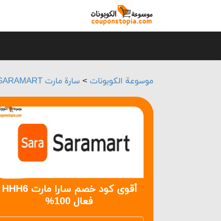
موسوعة الكوبونات
>
سارة مارت SARAMART
أقوى كود خصم سارا مارت HHH6
فعال 100%