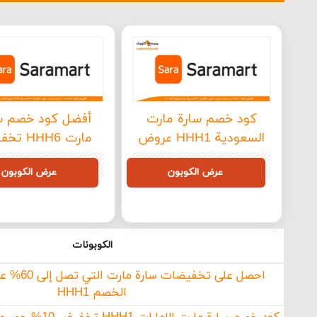
كود خصم سارة مارت
أفضل كود خصم س
السعودية HHH1 عروض
مارت HHH6
حصرية وتخفيضات
فوري على جميع الأ
HHH6
HHH1
عرض الكوبون
عرض الكوبون
SaraMart
الكوبونات
احصل على تخفي
الخصم HHH1