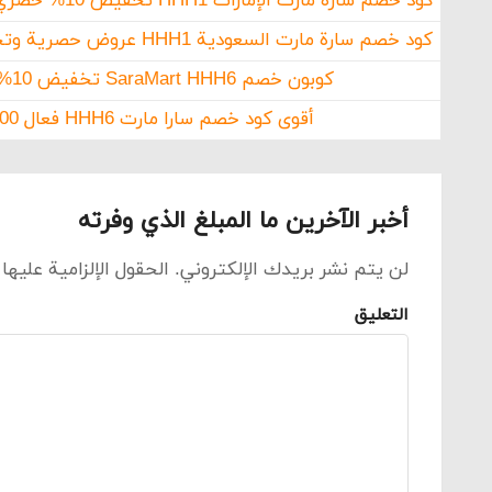
كود خصم سارة مارت الإمارات HHH1 تخفيض 10% حصري على ملابس الرجال
كود خصم سارة مارت السعودية HHH1 عروض حصرية وتخفيضات SaraMart
كوبون خصم SaraMart HHH6 تخفيض 10% فوري
أقوى كود خصم سارا مارت HHH6 فعال 100%
أخبر الآخرين ما المبلغ الذي وفرته
لن يتم نشر بريدك الإلكتروني.
الحقول الإلزامية عليها
التعليق