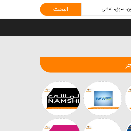
البحث
ر