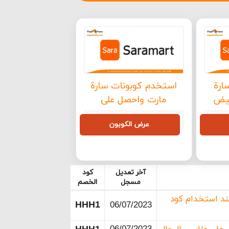
ارة
استخدم كوبونات سارة
 تخفيض
مارت واحصل على
قسام
خصومات حصرية بداخل
HHH1
عرض الكوبون
الإمارات فعل الكوبون الآن
HHH1
آخر تعديل
كود
مسجل
الخصم
ضات سارة مارت التي تصل إلى 60% عند استخدام كود
HHH1
06/07/2023