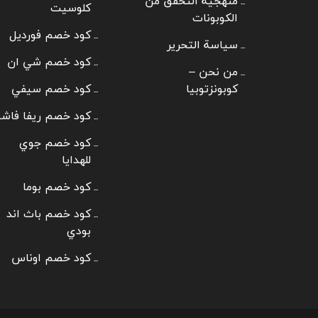
منهجية التحقق من
كلوسيت
الكوبونات
كود خصم فورديل
سياسة التحرير
كود خصم شي ان
من نحن –
كوبونزتوبيا
كود خصم سيفي
كود خصم ريفا فاش
كود خصم جوي
للهدايا
كود خصم بوما
كود خصم باث اند
بودي
كود خصم اوناس