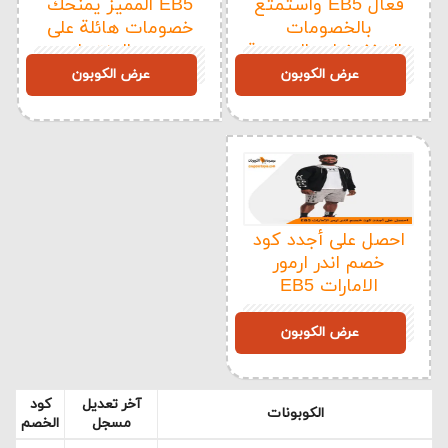
فعال EB5 واستمتع
EB5 المميز يمنحك
بالخصومات
خصومات هائلة على
والتخفيضات الحصرية
جميع المنتجات
EB5
EB5
عرض الكوبون
عرض الكوبون
احصل على أجدد كود
خصم اندر ارمور
الامارات EB5
EB5
عرض الكوبون
آخر تعديل
كود
الكوبونات
مسجل
الخصم