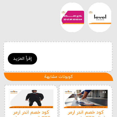
إقرأ المزيد
كوبونات مشابهة
كود خصم اندر ارمر
كود خصم اندر ارمر