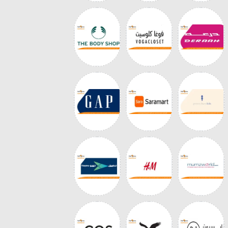
عربية السعودية، حيث يحرص على تقدم
ر الشعر أو البخور، بالإضافة إلى معطرات
بالإضافة إلى إمكانية الحصول على
المميز، الذي يمنحك تخفيضات تصل إلى 15% على القيمة
تلفة، من أجل كسب رضا وثقة كل عميل
ة والمميزة، فضلًا عن توفير الكثير من