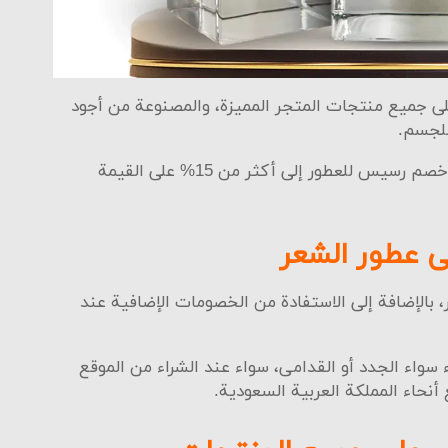
انسخ الكوبون
الذهاب للمتجر
 جميع منتجات المتجر المميزة، والمصنوعة من أجود
للجسم.
معطرات المنزل
وتصل نسبة الخصومات نتيجة استخدام كود خصم رسيس للعطور إلى أكثر من 15% على القيمة
الكثير من الأشخاص الذين يفضلون شراء المعطرات المصنوعة من أج
 المفروشات والستائر وغيرها.
 عطور الشعر
 شراء كل ما ترغب في الحصول عليه من هذا القسم بأقل الأسعار، ب
سيس الذي يمنحك خصومات تصل إلى 15%.
، بالإضافة إلى الاستفادة من الخصومات الإضافية عند
 الدفع في متجر رسيس للعطور
سواء الجدد أو القدامى، سواء عند الشراء من الموقع
تجر رسيس الكثير من طرق الدفع المختلفة والتي تناسب جميع العملاء
أنحاء المملكة العربية السعودية.
لات المالية.
 الاختيار من بين العديد من طرق الدفع المختلفة والمتمثلة في الآ