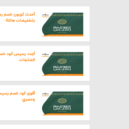
بتخفيضات هائلة
يعتبر 
أجود أ
المنتجات
ويحرص 
المنزل
وأهم م
الخصو
وحصري
الإجمال
ويسعى
يرغب ف
وعلى ا