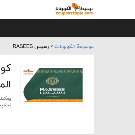
موسوعة الكوبونات
>
رسيس RASEES
كو
الم
يمكنك
تخفيض
ويحرص 
العطور
ولا يق