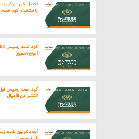
احصل على عروض رسيس
المارك
باستخدام كود خصم TT52
ممي
يحظى 
بيع ال
أنواع العطور
وتعود 
المميز
يمت
يوف
الكثير من الأموال
يحر
تمت
يسم
الها
يوف
فعال وحصري