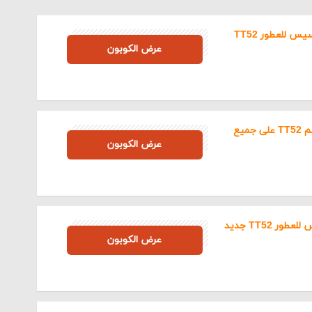
أحدث كوبون خصم رسيس للعطور TT52
TT52
عرض الكوبون
متجر رسيس للعطور من أشهر المتاجر الإلكترونية داخل المملكة ال
أجدد رسيس كود خصم TT52 على جميع
TT52
نواع العطور المتنوعة والمناسبة لجميع الفئات.
عرض الكوبون
المتجر على توفير الروائح المختلفة من العطور التي تتناسب مع عطو
 والحمامات.
ا يميز متجر رسيس عن غيره هو طرح كافة المنتجات بأقل الأسعار، 
أقوى كود خصم رسيس للعطور TT52 جديد
مات الإضافية عند استخدام
كود خصم رسيس
TT52
عرض الكوبون
ية للفاتورة.
 المتجر باستمرار إلى تحقيق كافة رغبات واحتياجات العملاء المخ
ي الشراء من المتجر.
لرغم من طرح المنتجات بأسعار مخفضة، إلا أنها تمتاز بجودتها العالي