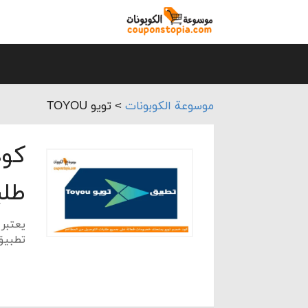
موسوعة الكوبونات
>
تويو TOYOU
كود
طلب
يعتبر
تطبيق
للعملا
وقد أ
من ال