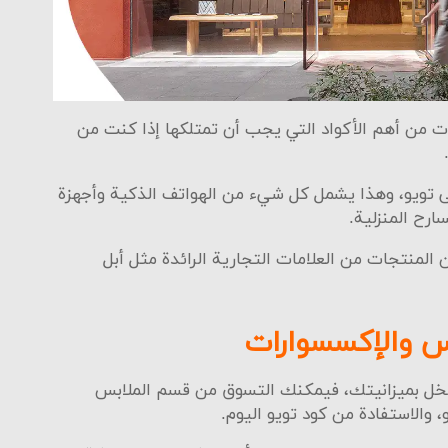
ات من أهم الأكواد التي يجب أن تمتلكها إذا كنت من
لى تويو، وهذا يشمل كل شيء من الهواتف الذكية وأجهزة
طبيق تويو خدمة عملاء مميزة تعمل على مدار اليوم من أجل الرد عل
ارح المنزلية.
المنتجات من العلامات التجارية الرائدة مثل أبل
نك الاتصال بهم على الرقم 1444.
ال رسالة نصية عبر ملء استمارة المعلومات على بريدهم الإلكتروني.
بس والإكسسوارات
تخل بميزانيتك، فيمكنك التسوق من قسم الملابس
 والاستفادة من كود تويو اليوم.