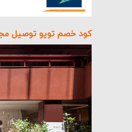
الف
الم
إمك
كود خصم تويو توصيل مجان
طرق