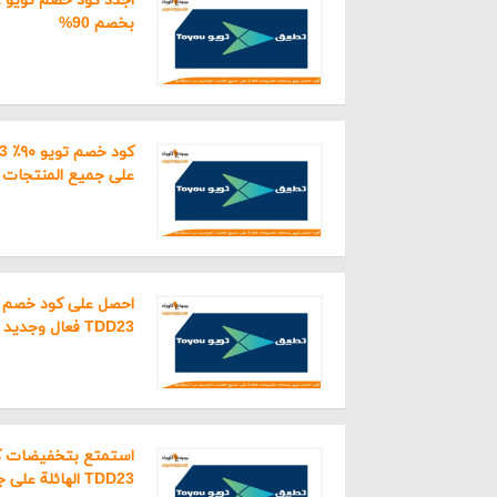
تري
بخصم 90%
امك
تطب
مجا
على جميع المنتجات
احصل على كود خصم 
TDD23 فعال وجديد
طرق
يقبل ت
استمتع بتخفيضات ك
TDD23 الهائلة على جميع المنتجات
الب